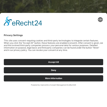
Tourist-Information Lennestadt & Kirchhundem; sabrinity